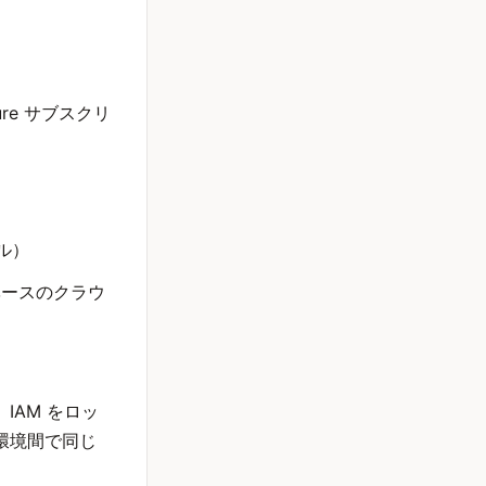
re サブスクリ
ル）
ベースのクラウ
AM をロッ
環境間で同じ