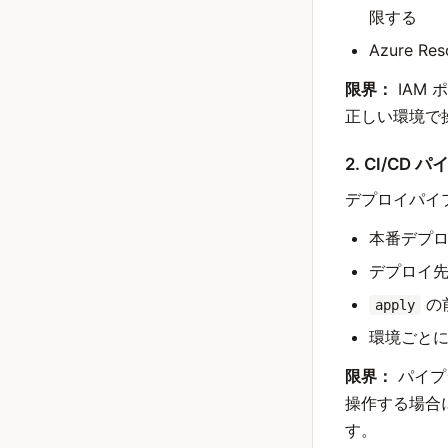
限する
Azure 
限界：
IAM
正しい環境で
2. CI/CD
デプロイパイ
本番デプ
デプロイ
の
apply
環境ごと
限界：
パイプ
操作する場合
す。