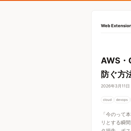
Web Extension
AWS・
防ぐ方法
2026年3月11日
cloud
devops
「今のって本
リとする瞬間
タ損失、ポス