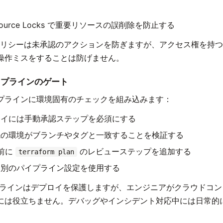
Resource Locks で重要リソースの誤削除を防止する
 ポリシーは未承認のアクションを防ぎますが、アクセス権を持
操作ミスをすることは防げません。
 パイプラインのゲート
プラインに環境固有のチェックを組み込みます：
ロイには手動承認ステップを必須にする
先の環境がブランチやタグと一致することを検証する
前に
のレビューステップを追加する
terraform plan
に別のパイプライン設定を使用する
ラインはデプロイを保護しますが、エンジニアがクラウドコン
には役立ちません。デバッグやインシデント対応中には日常的