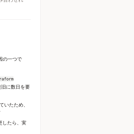
因の一つで
raform
復旧に数日を要
していたため、
イ
変更したら、実